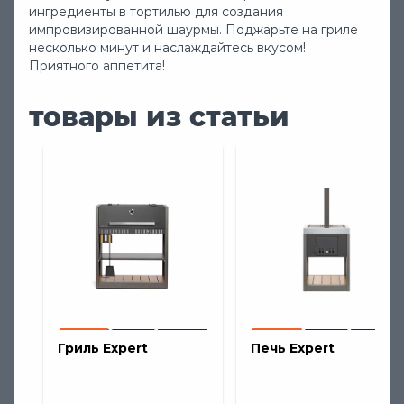
ингредиенты в тортилью для создания
Самые новые
31 новости
импровизированной шаурмы. Поджарьте на гриле
несколько минут и наслаждайтесь вкусом!
Приятного аппетита!
товары из статьи
20 мая 2026
Традиционное копчение
грудинки и карбонада на
дровах в смокере EXPERT
Погружаемся в мир кулинарии и учимся
Гриль Expert
Печь Expert
готовить вкусное копчёное мясо на
смокере Gratar Expert вместе с шеф-
Видео
Рецепты
Видеокурс
поваром Артуром Эннсом.