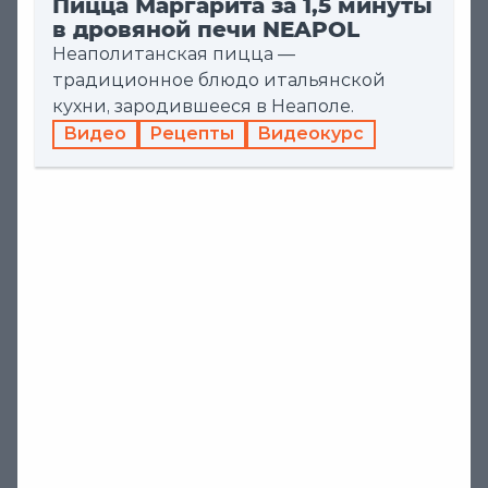
Пицца Маргарита за 1,5 минуты
в дровяной печи NEAPOL
Неаполитанская пицца —
традиционное блюдо итальянской
кухни, зародившееся в Неаполе.
Видео
Рецепты
Видеокурс
20 мая 2026
Запеченная свиная шея в
гриле TEXAS
В современной кулинарии свиная шея
остаётся популярным выбором для гриля
благодаря мраморной структуре мяса,
Видео
Рецепты
Видеокурс
которая сохраняет сочность даже при
длительном приготовлении.