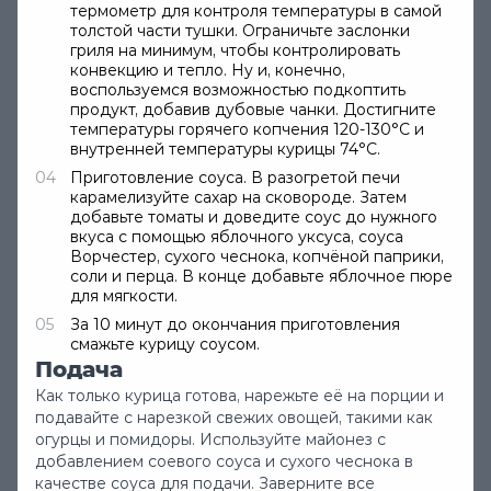
термометр для контроля температуры в самой
толстой части тушки. Ограничьте заслонки
гриля на минимум, чтобы контролировать
конвекцию и тепло. Ну и, конечно,
воспользуемся возможностью подкоптить
продукт, добавив дубовые чанки. Достигните
температуры горячего копчения 120-130°C и
внутренней температуры курицы 74°C.
Приготовление соуса. В разогретой печи
карамелизуйте сахар на сковороде. Затем
добавьте томаты и доведите соус до нужного
вкуса с помощью яблочного уксуса, соуса
Ворчестер, сухого чеснока, копчёной паприки,
соли и перца. В конце добавьте яблочное пюре
для мягкости.
новости
За 10 минут до окончания приготовления
смажьте курицу соусом.
Подача
Как только курица готова, нарежьте её на порции и
подавайте с нарезкой свежих овощей, такими как
огурцы и помидоры. Используйте майонез с
добавлением соевого соуса и сухого чеснока в
Все разделы
Статьи
Видео
Реце
качестве соуса для подачи. Заверните все