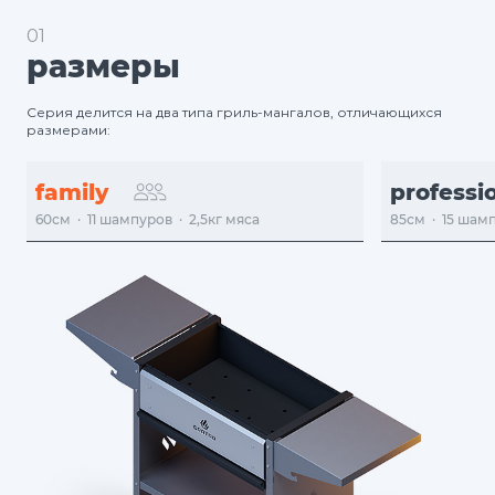
01
размеры
Серия делится на два типа гриль-мангалов, отличающихся
размерами:
family
professi
60см  ·  11 шампуров  ·  2,5кг мяса
85см  ·  15 шам